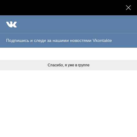
Практический психолог
Сергей Хохлов
Бесплатный онлайн-курс
"Искусство быть вместе"
Подпишись и следи за нашими новостями Vkontakte
Записаться
Спасибо, я уже в группе